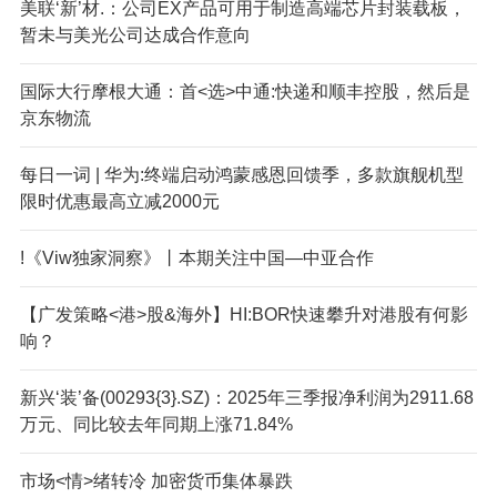
美联‘新’材.：公司EX产品可用于制造高端芯片封装载板，
暂未与美光公司达成合作意向
国际大行摩根大通：首<选>中通:快递和顺丰控股，然后是
京东物流
每日一词 | 华为:终端启动鸿蒙感恩回馈季，多款旗舰机型
限时优惠最高立减2000元
​!《Vi
w独家洞察》丨本期关注中国—中亚合作
【广发策略<港>股&海外】HI:BOR快速攀升对港股有何影
响？
新兴‘装’备(00293{3}.SZ)：2025年三季报净利润为2911.68
万元、同比较去年同期上涨71.84%
市场<情>绪转冷 加密货币集体暴跌