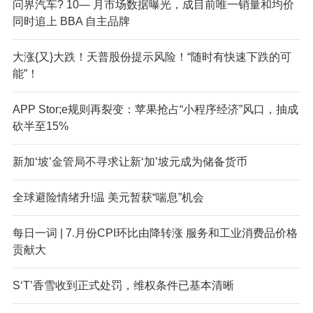
问界汽车? 10— 月市场数据曝光，成目前唯一销量和均价
同时追上 BBA 自主品牌
大涨{又}大跌！天普股份提示风险！“随时有快速下跌的可
能”！
APP Stor;e规则再裂变：苹果抢占“小程序经济”风口，抽成
砍半至15%
新加‘坡’金管局不寻求让新‘加’坡元成为储备货币
全球避险情绪升!温 美元暂获“喘息”机会
每日一词 | 7.月份CPI环比由降转涨 服务和工业消费品价格
贡献大
S‘T’香雪收到正式处罚，维权条件已基本清晰