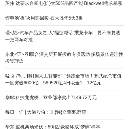
英伟,达要求台积电{扩}大50%晶圆产能 Blackwell需求暴涨
锂电池‘板’块局部回暖 石大胜华5天3板
理<想>汽车产品负责;人“隔空喊话”乘龙卡车：要不来复测
一把两车对撞
东北<证>券!联合深交所开展投教专项活动 多场景传递理性
投资理念
猛拉,7%，{科}创人工智能ETF领跑全市场！寒武纪总市值
一度突破6000亿，589520近4日吸金1．12亿元
华!软科技龙虎榜：营业部净卖出7149.72万元
每日一词 | 大港股份：非{独}立董事.辞职
华东.重机离场光伏：80{亿}豪赌终成“梦碎”样本