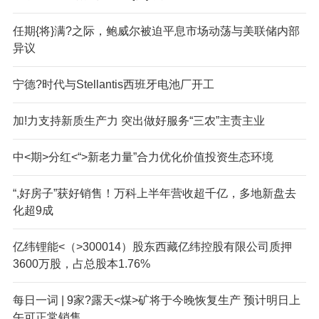
任期{将}满?之际，鲍威尔被迫平息市场动荡与美联储内部
异议
宁德?时代与Stellantis西班牙电池厂开工
加!力支持新质生产力 突出做好服务“三农”主责主业
中<期>分红<“>新老力量”合力优化价值投资生态环境
“,好房子”获好销售！万科上半年营收超千亿，多地新盘去
化超9成
亿纬锂能<（>300014）股东西藏亿纬控股有限公司质押
3600万股，占总股本1.76%
每日一词 | 9家?露天<煤>矿将于今晚恢复生产 预计明日上
午可正常销售