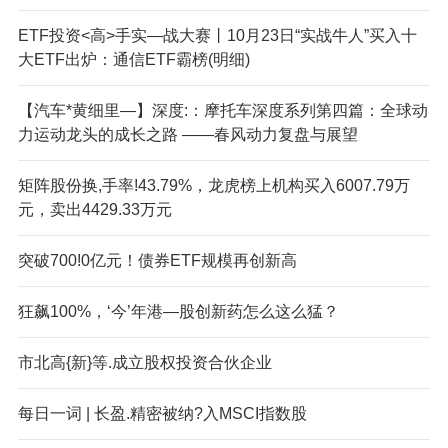
ETF投资<高>手实—战大赛丨10月23日“实战牛人”买入十
大ETF出炉：通信ETF霸榜(明细)
【汽车*黄细里—】深度:：摩托车深度系列第四篇：全球动
力运动龙头的成长之路 ——春风动力复盘与展望
矩阵股份换,手率!43.79%，龙虎榜上机构买入6007.79万
元，卖出4429.33万元
突破700!0亿元！债券ETF规模再创新高
狂飙100%，‘今’年港—股创新药怎么这么猛？
市北高{新}等.成立股权投资合伙企业
每日一词 | 长盈.精密被纳?入MSCI指数股