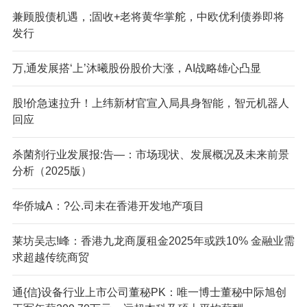
兼顾股债机遇，;固收+老将黄华掌舵，中欧优利债券即将
发行
万,通发展搭‘上’沐曦股份股价大涨，AI战略雄心凸显
股!价急速拉升！上纬新材官宣入局具身智能，智元机器人
回应
杀菌剂行业发展报:告—：市场现状、发展概况及未来前景
分析（2025版）
华侨城A：?公.司未在香港开发地产项目
莱坊吴志!峰：香港九龙商厦租金2025年或跌10% 金融业需
求超越传统商贸
通{信}设备行业上市公司董秘PK：唯一博士董秘中际旭创