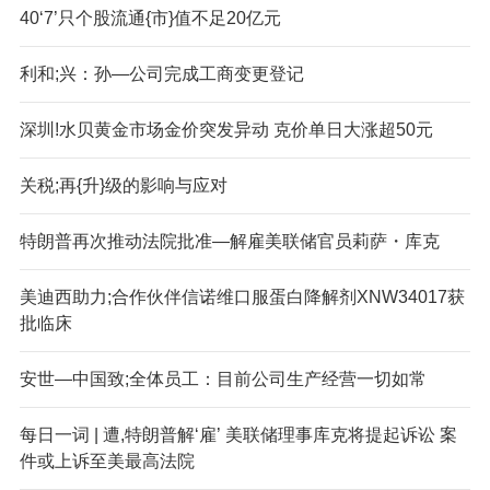
40‘7’只个股流通{市}值不足20亿元
利和;兴：孙—公司完成工商变更登记
深圳!水贝黄金市场金价突发异动 克价单日大涨超50元
关税;再{升}级的影响与应对
特朗普再次推动法院批准—解雇美联储官员莉萨・库克
美迪西助力;合作伙伴信诺维口服蛋白降解剂XNW34017获
批临床
安世—中国致;全体员工：目前公司生产经营一切如常
每日一词 | 遭,特朗普解‘雇’ 美联储理事库克将提起诉讼 案
件或上诉至美最高法院