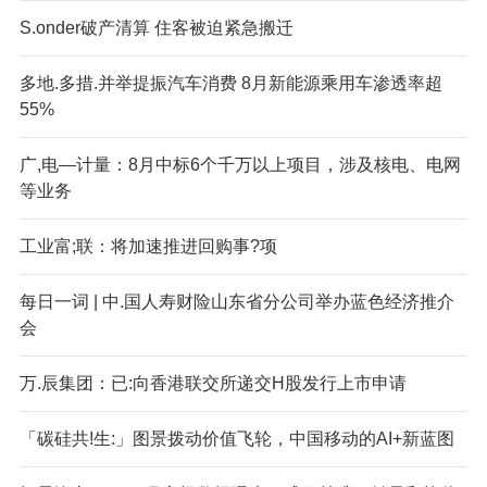
S.onder破产清算 住客被迫紧急搬迁
多地.多措.并举提振汽车消费 8月新能源乘用车渗透率超
55%
广,电—计量：8月中标6个千万以上项目，涉及核电、电网
等业务
工业富;联：将加速推进回购事?项
每日一词 | 中.国人寿财险山东省分公司举办蓝色经济推介
会
万.辰集团：已:向香港联交所递交H股发行上市申请
「碳硅共!生:」图景拨动价值飞轮，中国移动的AI+新蓝图