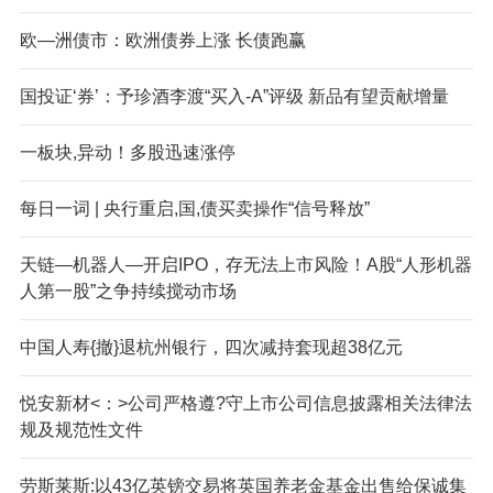
欧—洲债市：欧洲债券上涨 长债跑赢
国投证‘券’：予珍酒李渡“买入-A”评级 新品有望贡献增量
一板块,异动！多股迅速涨停
每日一词 | 央行重启,国,债买卖操作“信号释放”
天链—机器人—开启IPO，存无法上市风险！A股“人形机器
人第一股”之争持续搅动市场
中国人寿{撤}退杭州银行，四次减持套现超38亿元
悦安新材<：>公司严格遵?守上市公司信息披露相关法律法
规及规范性文件
劳斯莱斯:以43亿英镑交易将英国养老金基金出售给保诚集