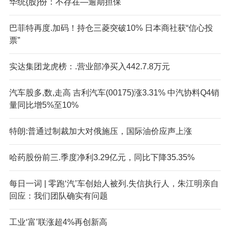
华统{股}份：不存在—逾期担保
巴菲特再度.加码！持仓三菱突破10% 日本商社获“信心投
票”
实达集团龙虎榜：.营业部净买入442.7.8万元
汽车股多,数,走高 吉利汽车(00175)涨3.31% 中汽协料Q4销
量同比增5%至10%
特朗:普通过制裁加大对俄施压，国际油价应声上涨
哈药股份前三.季度净利3.29亿元，同比下降35.35%
每日一词 | 零跑‘汽’车创始人被列.失信执行人，朱江明亲自
回应：我们团队确实有问题
工业‘富’联涨超4%再创新高