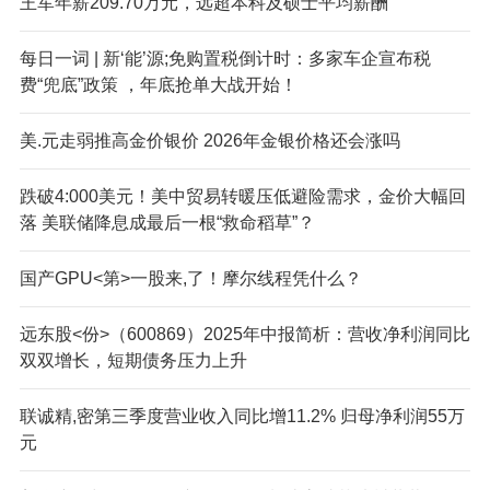
王军年薪209.70万元，远超本科及硕士平均薪酬
每日一词 | 新‘能’源;免购置税倒计时：多家车企宣布税
费“兜底”政策 ，年底抢单大战开始！
美.元走弱推高金价银价 2026年金银价格还会涨吗
跌破4:000美元！美中贸易转暖压低避险需求，金价大幅回
落 美联储降息成最后一根“救命稻草”？
国产GPU<第>一股来,了！摩尔线程凭什么？
远东股<份>（600869）2025年中报简析：营收净利润同比
双双增长，短期债务压力上升
联诚精,密第三季度营业收入同比增11.2% 归母净利润55万
元