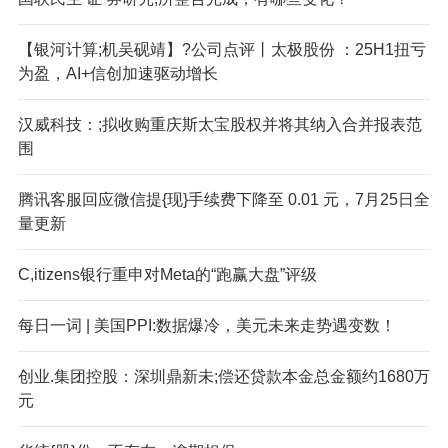
【银河计算;机吴砚靖】?公司点评丨太极股份 ：25H1扭亏
为盈，AI+信创加速驱动增长
汉威科技：;拟收购重庆斯太宝股权并将其纳入合并报表范
围
腾讯客服回应微信提{现}手续费下降至 0.01 元，7月25日全
量更新
C,itizens银行重申对Meta的“跑赢大盘”评级
每日一词 | 美国PPI:数据爆冷，美元未来走势遇变数！
创业.集团控股：深圳鼎新未;偿还贷款本金总金额约1680万
元