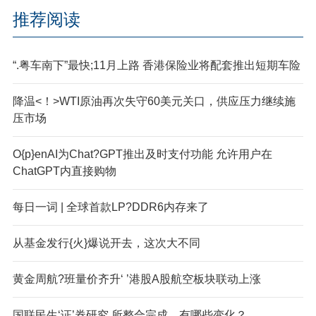
推荐阅读
“.粤车南下”最快;11月上路 香港保险业将配套推出短期车险
降温<！>WTI原油再次失守60美元关口，供应压力继续施
压市场
O{p}enAI为Chat?GPT推出及时支付功能 允许用户在
ChatGPT内直接购物
每日一词 | 全球首款LP?DDR6内存来了
从基金发行{火}爆说开去，这次大不同
黄金周航?班量价齐升‘ ’港股A股航空板块联动上涨
国联民生‘证’券研究,所整合完成，有哪些变化？