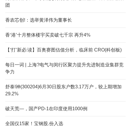
团
香农芯创!：选举黄泽伟为董事长
香‘港’十月整体楼宇买卖破七千宗 再升4%
【‘打’新必:读】百奥赛图估值分析，临床前 CRO(科创板)
每日一词 | 上海?电气与闵行区聚力提升先进制造业集群竞
争力
舒泰!神(300204)6月30日股东户数3.17万户，较上期增加
29.2%
破天荒—，国产PD-1在印度使用1000例
全国仅15家！宝钢股.份入选