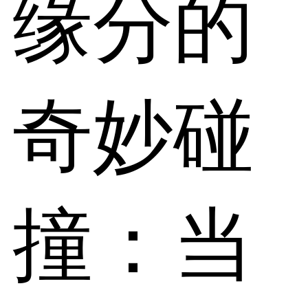
缘分的
奇妙碰
撞：当