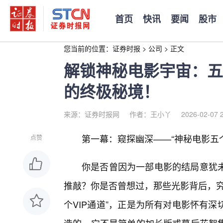
首页
快讯
要闻
股市
您当前的位置：
证券时报
>
公司
>
正文
解锁神秘电影宇宙：五
的终极秘境！
来源：证券时报网
作者：王小丫
2026-02-07 
第一幕：窥探幽深——“神秘电影五个V
点赞
你是否曾因为一部电影的结局意犹
推敲？你是否曾想过，那些光影背后，究
个VIP通道”，正是为所有对电影怀有