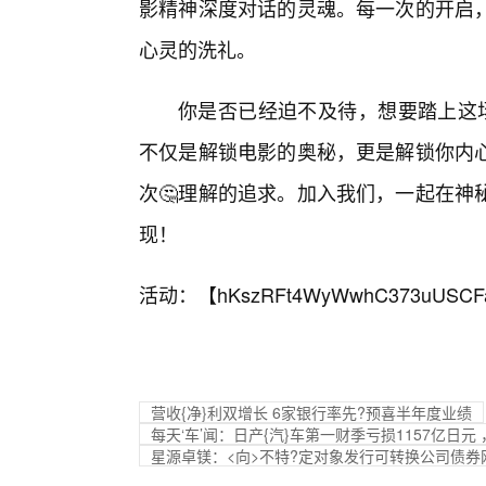
影精神深度对话的灵魂。每一次的开启
心灵的洗礼。
你是否已经迫不及待，想要踏上这场
不仅是解锁电影的奥秘，更是解锁你内
次🤔理解的追求。加入我们，一起在神
现！
活动：【
hKszRFt4WyWwhC373uUSCF
营收{净}利双增长 6家银行率先?预喜半年度业绩
每天‘车’闻：日产{汽}车第一财季亏损1157亿日
星源卓镁：<向>不特?定对象发行可转换公司债