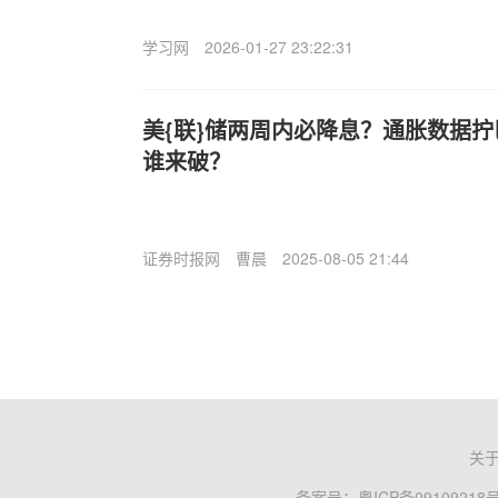
学习网
2026-01-27 23:22:31
美{联}储两周内必降息？通胀数据拧
谁来破？
证券时报网
曹晨
2025-08-05 21:44
关
备案号：
粤ICP备09109218