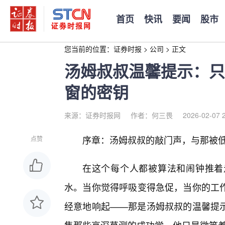
首页
快讯
要闻
股市
您当前的位置：
证券时报
>
公司
>
正文
汤姆叔叔温馨提示：只
窗的密钥
来源：证券时报网
作者：何三畏
2026-02-07 
序章：汤姆叔叔的敲门声，与那被低
点赞
在这个每个人都被算法和闹钟推着
水。当你觉得呼吸变得急促，当你的工
经意地响起——那是汤姆叔叔的温馨提