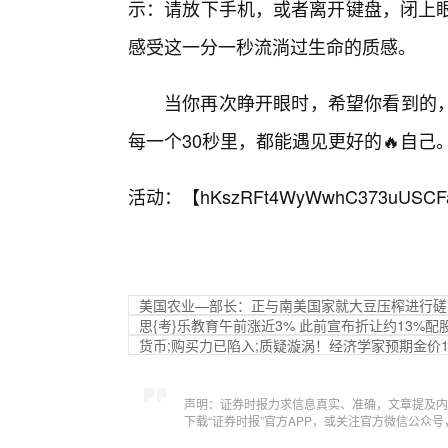
示：请放下手机，或者离开键盘，闭上眼
感受这一分一秒流淌过生命的质感。
当你再次睁开眼时，希望你看到的
每一个30秒里，都能遇见更好的🔥自己
活动：【
hKszRFt4WyWwhC373uUSCF
美国农业—部长：正与南美国家就大豆压榨进行磋
思{考}乐教育午前涨近3% 此前宣布折让约13%配股
货币;购买力已陷入;质疑漩涡！经济学家预期金价
声明：证券时报力求信息真实、准确，文章提及内
下载“证券时报”官方APP，或关注官方微信公众