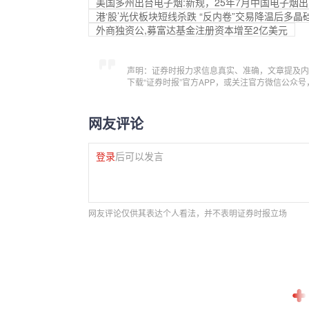
美国多州出台电子烟:新规，25年7月中国电子烟
港‘股’光伏板块短线杀跌 “反内卷”交易降温后多晶
外商独资公,募富达基金注册资本增至2亿美元
声明：证券时报力求信息真实、准确，文章提及内
下载“证券时报”官方APP，或关注官方微信公众
网友评论
登录
后可以发言
网友评论仅供其表达个人看法，并不表明证券时报立场