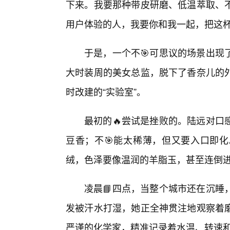
下来。我要那种带皮研磨、低温萃取、
用户体验的人，我要你和我一起，把这杯
于是，一个不🎯可思议的场景出现
大时装周的美女总监，脱下了香奈儿的
时改建的“实验室”。
最初的🔥尝试是挫败的。陆远对口
豆香；不🎯能太稀薄，但又要入口即
绒，色泽要像温润的羊脂玉，甚至连倒
凌晨📘四点，当整个城市还在沉睡
发被汗水打湿，她正全神贯注地观察着
严谨的化学家，精准记录着水温、转速