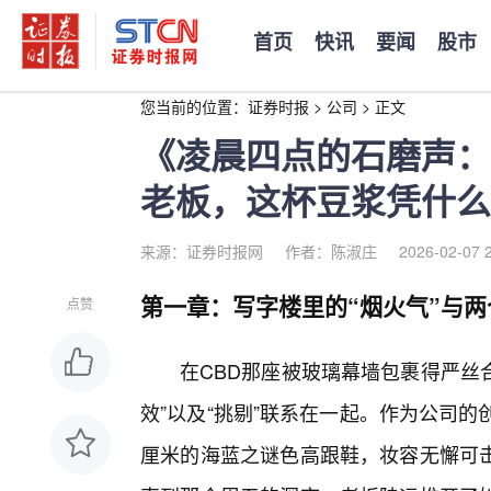
首页
快讯
要闻
股市
您当前的位置：
证券时报
>
公司
>
正文
《凌晨四点的石磨声：
老板，这杯豆浆凭什么
来源：证券时报网
作者：陈淑庄
2026-02-07 
第一章：写字楼里的“烟火气”与两
点赞
在CBD那座被玻璃幕墙包裹得严丝
效”以及“挑剔”联系在一起。作为公司
厘米的海蓝之谜色高跟鞋，妆容无懈可